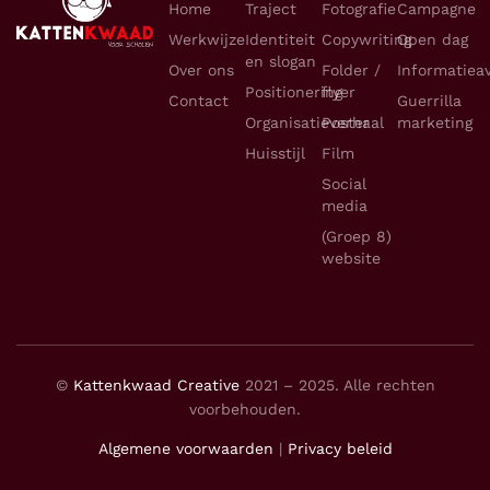
Home
Traject
Fotografie
Campagne
Werkwijze
Identiteit
Copywriting
Open dag
en slogan
Over ons
Folder /
Informatiea
Positionering
flyer
Contact
Guerrilla
Organisatieverhaal
Poster
marketing
Huisstijl
Film
Social
media
(Groep 8)
website
©
Kattenkwaad Creative
2021 – 2025. Alle rechten
voorbehouden.
Algemene voorwaarden
|
Privacy beleid