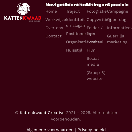
Navigatie
Identiteit
Uitingen
Specials
Home
Traject
Fotografie
Campagne
Werkwijze
Identiteit
Copywriting
Open dag
en slogan
Over ons
Folder /
Informatiea
Positionering
flyer
Contact
Guerrilla
Organisatieverhaal
Poster
marketing
Huisstijl
Film
Social
media
(Groep 8)
website
©
Kattenkwaad Creative
2021 – 2025. Alle rechten
voorbehouden.
Algemene voorwaarden
|
Privacy beleid