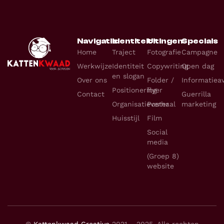
Navigatie
Identiteit
Uitingen
Specials
Home
Traject
Fotografie
Campagne
Werkwijze
Identiteit
Copywriting
Open dag
en slogan
Over ons
Folder /
Informatiea
Positionering
flyer
Contact
Guerrilla
Organisatieverhaal
Poster
marketing
Huisstijl
Film
Social
media
(Groep 8)
website
©
Kattenkwaad Creative
2021 – 2025. Alle rechten